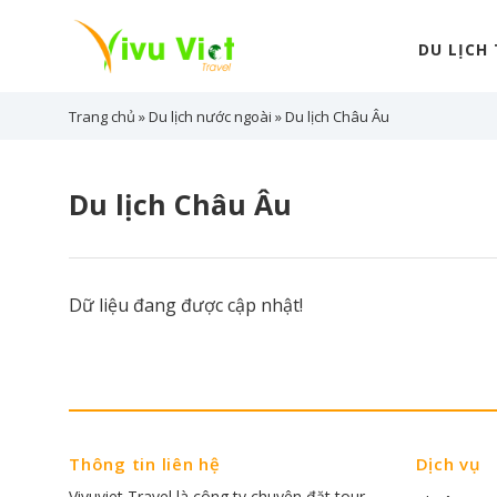
Skip
to
DU LỊCH
content
Trang chủ
»
Du lịch nước ngoài
»
Du lịch Châu Âu
Du lịch Châu Âu
Dữ liệu đang được cập nhật!
Thông tin liên hệ
Dịch vụ
Vivuviet Travel là công ty chuyên đặt tour