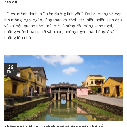
cặp đôi
Được mệnh danh là “thiên đường tình yêu”, Đà Lạt mang vẻ đẹp
thơ mộng, ngọt ngào, lãng mạn với cảnh sắc thiên nhiên xinh đẹp
và khí hậu quanh năm mát mẻ. Những đồi thông xanh ngát,
những vườn hoa rực rỡ sắc màu, những ngọn thác hùng vĩ và
những tòa nhà
26
Th11
Khám phá Hội An – Thành phố cổ đẹp nhất Châu Á