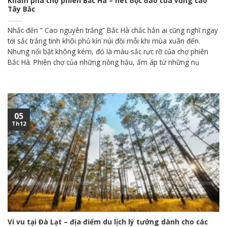
Khám phá chợ phiên Bắc Hà – nét độc đáo của vùng cao
Tây Bắc
Nhắc đến ” Cao nguyên trắng” Bắc Hà chắc hẳn ai cũng nghĩ ngay
tới sắc trắng tinh khôi phủ kín núi đồi mỗi khi mùa xuân đến.
Nhưng nổi bật không kém, đó là màu sắc rực rỡ của chợ phiên
Bắc Hà. Phiên chợ của những nồng hậu, ấm áp từ những nụ
05
Th12
Vi vu tại Đà Lạt – địa điểm du lịch lý tưởng dành cho các