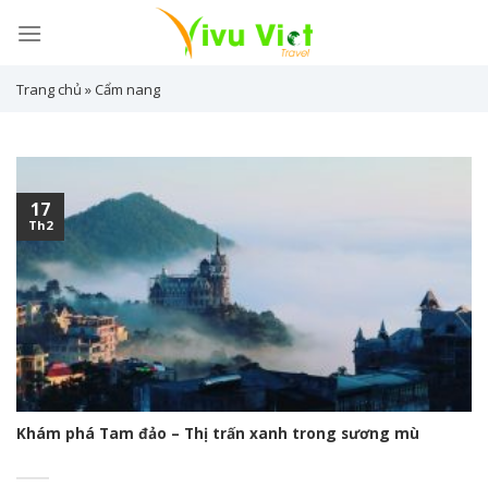
Skip
to
content
Trang chủ
»
Cẩm nang
17
Th2
Khám phá Tam đảo – Thị trấn xanh trong sương mù