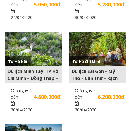
5,050,000đ
5,280,000đ
đêm
đêm
24/04/2020
30/04/2020
Từ Hà Nội
Từ Hồ Chí Minh
Xem thêm +
Xem thêm +
Du lịch Miền Tây: TP Hồ
Du lịch Sài Gòn – Mỹ
Chí Minh – Đồng Tháp –
Tho – Cần Thơ – Rạch
An Giang – Cần Thơ 5
Giá – Hà Tiên – Phú
5 ngày 4
6 ngày 5
ngày 4 đêm
Quốc 6 ngày 5 đêm
4,800,000đ
6,200,000đ
đêm
đêm
30/04/2020
30/04/2020