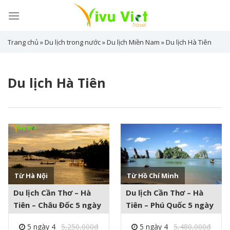
Skip
to
content
Trang chủ
»
Du lịch trong nước
»
Du lịch Miền Nam
»
Du lịch Hà Tiên
Du lịch Hà Tiên
Từ Hà Nội
Từ Hồ Chí Minh
Xem thêm +
Xem thêm +
Du lịch Cần Thơ – Hà
Du lịch Cần Thơ – Hà
Tiên – Châu Đốc 5 ngày
Tiên – Phú Quốc 5 ngày
4 đêm
4 đêm
5 ngày 4
5,250,000đ
5 ngày 4
5,480,000đ