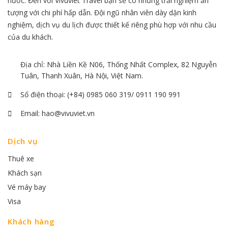
nước. Đến với Vivuviet Travel bạn sẽ có những trải nghiệm ấn
tượng với chi phí hấp dẫn. Đội ngũ nhân viên dày dặn kinh
nghiệm, dịch vụ du lịch được thiết kế riêng phù hợp với nhu cầu
của du khách.
Địa chỉ: Nhà Liền Kề N06, Thống Nhất Complex, 82 Nguyễn
Tuân, Thanh Xuân, Hà Nội, Việt Nam.
Số điện thoại:
(+84) 0985 060 319/ 0911 190 991
Email:
hao@vivuviet.vn
Dịch vụ
Thuê xe
Khách sạn
Vé máy bay
Visa
Khách hàng