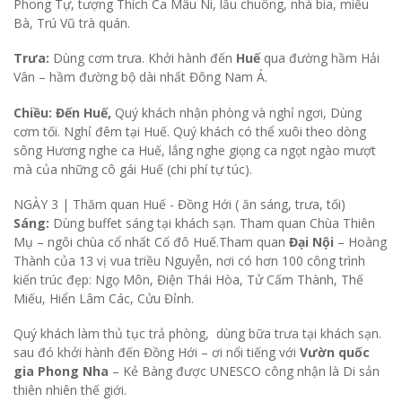
Phong Tự, tượng Thích Ca Mâu Ni, lầu chuông, nhà bia, miếu
Bà, Trú Vũ trà quán.
Trưa:
Dùng cơm trưa. Khởi hành đến
Huế
qua đường hầm Hải
Vân – hầm đường bộ dài nhất Đông Nam Á.
Chiều: Đến Huế,
Quý khách nhận phòng và nghỉ ngơi, Dùng
cơm tối. Nghỉ đêm tại Huế. Quý khách có thể xuôi theo dòng
sông Hương nghe ca Huế, lắng nghe giọng ca ngọt ngào mượt
mà của những cô gái Huế (chi phí tự túc).
NGÀY 3 |
Thăm quan Huế - Đồng Hới ( ăn sáng, trưa, tối)
Sáng:
Dùng buffet sáng tại khách sạn. Tham quan Chùa Thiên
Mụ – ngôi chùa cổ nhất Cố đô Huế.Tham quan
Đại Nội
– Hoàng
Thành của 13 vị vua triều Nguyễn, nơi có hơn 100 công trình
kiến trúc đẹp: Ngọ Môn, Điện Thái Hòa, Tử Cấm Thành, Thế
Miếu, Hiển Lâm Các, Cửu Đỉnh.
Quý khách làm thủ tục trả phòng, dùng bữa trưa tại khách sạn.
sau đó khởi hành đến Đồng Hới – ơi nổi tiếng với
Vườn quốc
gia Phong Nha
– Kẻ Bàng được UNESCO công nhận là Di sản
thiên nhiên thế giới.