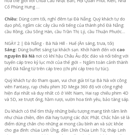
hoá thế giới với Chùa Cầu Nhật Bản, Hội Quán Phúc Kiến, Nhà
Cổ Phùng Hưng …
Chiều:
Dùng cơm tối, nghỉ đêm tại Đà Nẵng. Quý khách tự do
dạo phố, ngắm các cây cầu nổi tiếng của thành phố Đà Nẵng:
cầu Rồng, cầu Sông Hàn, cầu Trần Thị Lý, cầu Thuận Phước…
NGÀY 2 |
Đà Nẵng - Bà Nà Hill - Huế (Ăn sáng, trưa, tối)
Sáng:
Dùng buffet sáng tại khách sạn. Khởi hành đến với
cao
nguyên Bà Nà
nơi có khí hậu Châu Âu độc đáo và nổi tiếng với
tuyến cáp treo kỷ lục mới của thế giới – Ngắm toàn cảnh thành
phố Đà Nẵng từ trên cáp treo (chi phí cáp treo tự túc).
Quý khách tự do tham quan, vui chơi giải trí tại Bà Nà với công
viên Fantasy, rạp chiếu phim 3D Mega 360 độ với công nghệ
hiện đại nhất và duy nhất có ở Viêt Nam, Hai rạp chiếu phim 4D
và 5D, xe trượt ống, hầm rượi, vườn hoa tình yêu, bảo tàng sáp.
Du khách có thể tìm thấy những biểu tượng mang tính tâm linh
như chùa chiền, đền đài hay tượng các đức Phật. Chắc hẳn sẽ là
điểm dừng chân cho những ai mong cầu bình an và sức khỏe
cho gia đình: chùa Linh Ứng, đền Lĩnh Chúa Linh Từ, tháp Linh