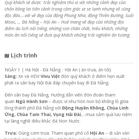
Quý khách sẽ được trải nghiệm thú vị với những cảnh đẹp của
chốn bồng lai tiên cảnh trong cảm giác se se lạnh nhưng vô cùng
độc đáo….với vẻ đẹp của động Phong Nha, động Thiên Đường, Suối
Mooc, … Đà Nẵng – Hội An – Huế mang vẻ đẹp của những địa
điểm du lịch nổi tiếng, những con chân chất, hiếu khách, những
món ăn nổi tiếng sẽ đưa quý khách những trải nghiệm ấn tượng.
Lịch trình
NGÀY 1 |
Hà Nội - Đà Nẵng - Hội An ( ăn trưa, ăn tối)
Sáng:
Xe và HDV
Vivu Việt
đón quý khách ở điểm hẹn xuất
phát ra sân bay Nội Bài đáp chuyến bay đi Đà Nẵng.
Đến sân bay Đà Nẵng, Hướng dẫn viên đón đoàn tham
quan
Ngũ Hành Sơn
– được ví như hòn non bộ khổng lồ giữa
lòng thành phố Đà Nẵng với
Động Huyền Không, Chùa Linh
Ứng, Chùa Tam Thai, Vọng Hải Đài
,…mua sắm quà lưu niệm
tại làng nghề điêu khắc đá Non Nước.
Trưa:
Dùng cơm trưa. Tham quan phố cổ
Hội An
– di sản văn