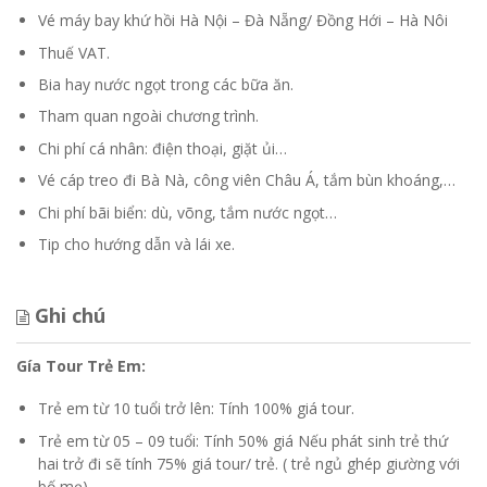
Vé máy bay khứ hồi Hà Nội – Đà Nẵng/ Đồng Hới – Hà Nôi
Thuế VAT.
Bia hay nước ngọt trong các bữa ăn.
Tham quan ngoài chương trình.
Chi phí cá nhân: điện thoại, giặt ủi…
Vé cáp treo đi Bà Nà, công viên Châu Á, tắm bùn khoáng,…
Chi phí bãi biển: dù, võng, tắm nước ngọt…
Tip cho hướng dẫn và lái xe.
Ghi chú
Gía Tour Trẻ Em:
Trẻ em từ 10 tuổi trở lên: Tính 100% giá tour.
Trẻ em từ 05 – 09 tuổi: Tính 50% giá Nếu phát sinh trẻ thứ
hai trở đi sẽ tính 75% giá tour/ trẻ. ( trẻ ngủ ghép giường với
bố mẹ).