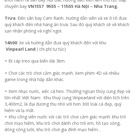
chuyến bay
VN1557 9h55 – 11h55 Hà Nội – Nha Trang.
Trưa
: Đến sân bay Cam Ranh. Hướng dẫn viên và xe ô tô đưa
quý khách đến nhà hàng ăn trưa. Sau đó quý khách sẽ về khách
sạn nhận phòng và nghỉ ngơi.
14h00
: Xe và hướng dẫn đưa quý khách đến với khu
Vinpearl Land
( chi phí tự túc)
+ Đi cáp treo qua biển dài 3km.
+ Chơi các trò chơi cảm giác mạnh. Xem phim 4D và nhiều
game trong nhà hấp dẫn khác.
+ Xem nhạc nước, xiếc cá heo. Thưởng ngoạn thủy cung đẹp và
lớn nhất Việt Nam: Khu thuỷ cung Vinpearland với diện tích trên
3,400m2, là đại dương thu nhỏ với hơn 300 loài cá đẹp, quý
hiếm và lạ mắt.
+ Khu công viên nước với các trò chơi cảm giác mạnh: khu trò
chơi mạo hiểm, khu trò chơi dành cho trẻ em, hồ tạo sóng,
dòng sông lười, khu trò chơi gia đình mạo hiểm…