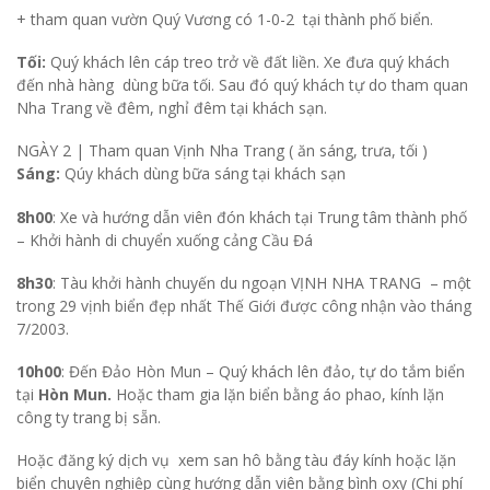
+ tham quan vườn Quý Vương có 1-0-2 tại thành phố biển.
Tối:
Quý khách lên cáp treo trở về đất liền. Xe đưa quý khách
đến nhà hàng dùng bữa tối. Sau đó quý khách tự do tham quan
Nha Trang về đêm, nghỉ đêm tại khách sạn.
NGÀY 2 |
Tham quan Vịnh Nha Trang ( ăn sáng, trưa, tối )
Sáng:
Qúy khách dùng bữa sáng tại khách sạn
8h00
: Xe và hướng dẫn viên đón khách tại Trung tâm thành phố
– Khởi hành di chuyển xuống cảng Cầu Đá
8h30
: Tàu khởi hành chuyến du ngoạn VỊNH NHA TRANG – một
trong 29 vịnh biển đẹp nhất Thế Giới được công nhận vào tháng
7/2003.
10h00
: Đến Đảo Hòn Mun – Quý khách lên đảo, tự do tắm biển
tại
Hòn Mun.
Hoặc tham gia lặn biển bằng áo phao, kính lặn
công ty trang bị sẵn.
Hoặc đăng ký dịch vụ xem san hô bằng tàu đáy kính hoặc lặn
biển chuyên nghiệp cùng hướng dẫn viên bằng bình oxy (Chi phí