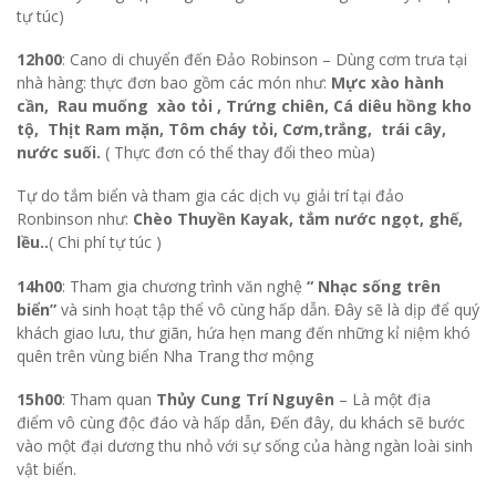
tự túc)
12h00
: Cano di chuyển đến Đảo Robinson – Dùng cơm trưa tại
nhà hàng: thực đơn bao gồm các món như:
Mực xào hành
cần, Rau muống xào tỏi , Trứng chiên, Cá diêu hồng kho
tộ, Thịt Ram mặn, Tôm cháy tỏi, Cơm,trắng, trái cây,
nước suối.
( Thực đơn có thể thay đổi theo mùa)
Tự do tắm biển và tham gia các dịch vụ giải trí tại đảo
Ronbinson như:
Chèo Thuyền Kayak, tắm nước ngọt, ghế,
lều..
( Chi phí tự túc )
14h00
: Tham gia chương trình văn nghệ
“ Nhạc sống trên
biển”
và sinh hoạt tập thể vô cùng hấp dẫn. Đây sẽ là dịp để quý
khách giao lưu, thư giãn, hứa hẹn mang đến những kỉ niệm khó
quên trên vùng biển Nha Trang thơ mộng
15h00
: Tham quan
Thủy Cung Trí Nguyên
– Là một địa
điểm vô cùng độc đáo và hấp dẫn, Đến đây, du khách sẽ bước
vào một đại dương thu nhỏ với sự sống của hàng ngàn loài sinh
vật biển.