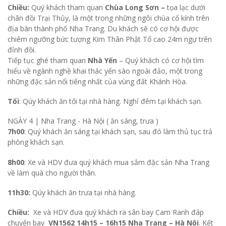
Chiều:
Quý khách tham quan
Chùa Long Sơn –
tọa lạc dưới
chân đồi Trại Thủy, là một trong những ngôi chùa cổ kính trên
địa bàn thành phố Nha Trang. Du khách sẽ có cơ hội được
chiêm ngưỡng bức tượng Kim Thân Phật Tổ cao 24m ngự trên
đỉnh đồi.
Tiếp tục ghé tham quan
Nhà Yến
– Quý khách có cơ hội tìm
hiểu về ngành nghề khai thác yến sào ngoài đảo, một trong
những đặc sản nổi tiếng nhất của vùng đất Khánh Hòa.
Tối
: Qúy khách ăn tối tại nhà hàng. Nghỉ đêm tại khách sạn.
NGÀY 4 |
Nha Trang - Hà Nội ( ăn sáng, trưa )
7h00
: Quý khách ăn sáng tại khách sạn, sau đó làm thủ tục trả
phòng khách sạn.
8h00
: Xe và HDV đưa quý khách mua sắm đặc sản Nha Trang
về làm quà cho người thân.
11h30:
Qúy khách ăn trưa tại nhà hàng.
Chiều:
Xe và HDV đưa quý khách ra sân bay Cam Ranh đáp
chuyến bay
VN1562 14h15 – 16h15 Nha Trang – Hà Nội
. Kết