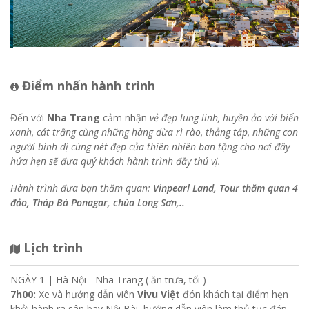
Điểm nhấn hành trình
Đến với
Nha Trang
cảm nhận
vẻ đẹp lung linh, huyền ảo với biển
xanh, cát trắng cùng những hàng dừa rì rào, thẳng tắp, những con
người bình dị cùng nét đẹp của thiên nhiên ban tặng cho nơi đây
hứa hẹn sẽ đưa quý khách hành trình đầy thú vị.
Hành trình đưa bạn thăm quan:
Vinpearl Land, Tour thăm quan 4
đảo, Tháp Bà Ponagar, chùa Long Sơn,..
Lịch trình
NGÀY 1 |
Hà Nội - Nha Trang ( ăn trưa, tối )
7h00:
Xe và hướng dẫn viên
Vivu Việt
đón khách tại điểm hẹn
khởi hành ra sân bay Nội Bài, hướng dẫn viên làm thủ tục đáp