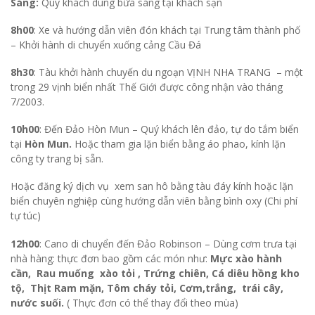
Sáng:
Qúy khách dùng bữa sáng tại khách sạn
8h00
: Xe và hướng dẫn viên đón khách tại Trung tâm thành phố
– Khởi hành di chuyển xuống cảng Cầu Đá
8h30
: Tàu khởi hành chuyến du ngoạn VỊNH NHA TRANG – một
trong 29 vịnh biển nhất Thế Giới được công nhận vào tháng
7/2003.
10h00
: Đến Đảo Hòn Mun – Quý khách lên đảo, tự do tắm biển
tại
Hòn Mun.
Hoặc tham gia lặn biển bằng áo phao, kính lặn
công ty trang bị sẵn.
Hoặc đăng ký dịch vụ xem san hô bằng tàu đáy kính hoặc lặn
biển chuyên nghiệp cùng hướng dẫn viên bằng bình oxy (Chi phí
tự túc)
12h00
: Cano di chuyển đến Đảo Robinson – Dùng cơm trưa tại
nhà hàng: thực đơn bao gồm các món như:
Mực xào hành
cần, Rau muống xào tỏi , Trứng chiên, Cá diêu hồng kho
tộ, Thịt Ram mặn, Tôm cháy tỏi, Cơm,trắng, trái cây,
nước suối.
( Thực đơn có thể thay đổi theo mùa)