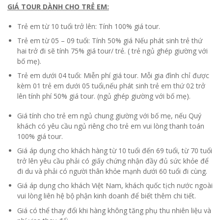
GIÁ TOUR DÀNH CHO TRẺ EM:
Trẻ em từ 10 tuổi trở lên: Tính 100% giá tour.
Trẻ em từ 05 – 09 tuổi: Tính 50% giá Nếu phát sinh trẻ thứ
hai trở đi sẽ tính 75% giá tour/ trẻ. ( trẻ ngủ ghép giường với
bố mẹ).
Trẻ em dưới 04 tuổi: Miễn phí giá tour. Mỗi gia đình chỉ được
kèm 01 trẻ em dưới 05 tuổi,nếu phát sinh trẻ em thứ 02 trở
lên tính phí 50% giá tour. (ngủ ghép giường với bố mẹ).
Giá tính cho trẻ em ngủ chung giường với bố mẹ, nếu Quý
khách có yêu cầu ngủ riêng cho trẻ em vui lòng thanh toán
100% giá tour.
Giá áp dụng cho khách hàng từ 10 tuổi đến 69 tuổi, từ 70 tuổi
trở lên yêu cầu phải có giấy chứng nhận đầy đủ sức khỏe để
đi du và phải có người thân khỏe mạnh dưới 60 tuổi đi cùng.
Giá áp dụng cho khách Việt Nam, khách quốc tịch nước ngoài
vui lòng liên hệ bộ phận kinh doanh để biết thêm chi tiết.
Giá có thể thay đổi khi hàng không tăng phụ thu nhiên liệu và