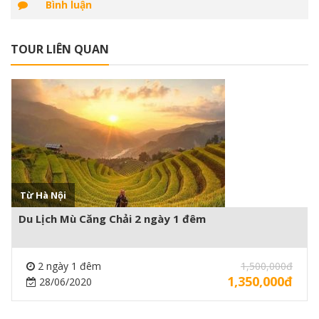
Bình luận
TOUR LIÊN QUAN
Xem thêm +
Từ Hà Nội
Du Lịch Mù Căng Chải 2 ngày 1 đêm
2 ngày 1 đêm
1,500,000đ
1,350,000đ
28/06/2020