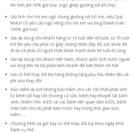
kèm 01 trẻ em dưới 05 tuổi,nếu phát sinh trẻ em thứ 02 trở
lên tính phí 50% giá tour. (ngủ ghép giường với bố mẹ).
Giá tính cho trẻ em ngủ chung giường với bố mẹ, nếu Quý
khách có yêu cầu ngủ riêng cho trẻ em vui lòng thanh toán
100% giá tour.
Giá áp dụng cho khách hàng từ 10 tuổi đến 69 tuổi, từ 70 tuổi
trở lên yêu cầu phải có giấy chứng nhận đầy đủ sức khỏe để
đi du và phải có người thân khỏe mạnh dưới 60 tuổi đi cùng.
Giá áp dụng cho khách Việt Nam, khách quốc tịch nước ngoài
vui lòng liên hệ bộ phận kinh doanh để biết thêm chi tiết.
Giá có thể thay đổi khi hàng không tăng phụ thu nhiên liệu và
phí visa thay đổi
Bảo hiểm du lịch không bảo hiểm cho các tổn thất phát sinh
từ bệnh tật hay tổn thương có sẵn, bệnh hay khuyết tật bẩm
sinh, nhiễm HIV, AIDS và các bệnh liên quan đến AIDS, bệnh
mãn tính cho dù phát hiện trước hay trong thời gian bảo
hiểm ….
Chương trình và giờ bay có thể thay đổi tuỳ theo ngày khởi