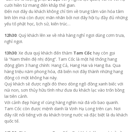
Gần đó là tượng phật
Di Lạc
với ý nghĩa lạc quan, vui vẻ với nụ
cười hiền từ mang đến khắp thế gian.
Đến nơi đây du khách không chỉ tìm về trung tâm văn hóa tâm
linh lớn mà còn được mãn nhãn bởi nơi đây hội tụ đầy đủ những
yếu tố phật học, lịch sử, kiến trúc…
12h30
: Quý khách lên xe về nhà hàng nghỉ ngơi dùng cơm trưa,
nghỉ ngơi.
13h30
: Xe đưa quý khách đến thăm
Tam Cốc
hay còn gọi
là “Nam thiên đệ nhị động”. Tam Cốc là một hệ thống hang
động gồm 3 hang chính: Hang Cả, Hang Hai và Hang Ba. Qua
hàng triệu năm phong hóa, đã biến nơi đây thành những hang
động có một không hai này.
Quý khách sẽ được ngồi đò theo dòng ngô đồng xanh biếc với
núi non, sơn thủy hữu tình như đưa du khách lạc vào trốn bồng
lai tiên cảnh.
Với cảnh đẹp hùng vĩ cùng hàng nghìn núi đá vôi bao quanh.
Tam Cốc còn được mệnh danh là Vịnh Hạ Long trên cạn. Nơi
đây rất nổi tiếng với du khách trong nước và đặc biệt là du khách
quốc tế.