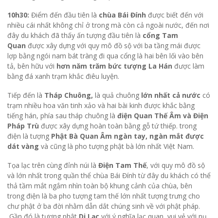
khách nghỉ chân giữa đường 20 phút.
10h30:
Điểm đến đầu tiên là
chùa Bái Đính
được biết đến với
nhiều cái nhất không chỉ ở trong mà còn cả ngoài nước, đến nơi
đây du khách đã thấy ấn tượng đầu tiên là
cổng Tam
Quan
được xây dựng với quy mô đồ sộ với ba tầng mái được
lợp bằng ngói nam bát tràng đi qua cổng là hai bên lối vào bên
tả, bên hữu với
hơn năm trăm bức tượng La Hán
được làm
bằng đá xanh trạm khắc điêu luyện.
Tiếp đến là
Tháp Chuông,
là quả chuông
lớn nhất cả nước
có
trạm nhiều hoa văn tinh xảo và hai bài kinh được khắc bằng
tiếng hán, phía sau tháp chuông là
điện Quan Thế Âm và Điện
Pháp Trù
được xây dựng hoàn toàn bằng gỗ tứ thiếp. trong
điện là tượng
Phật Bà Quan Âm ngàn tay, ngàn mắt được
dát vàng
và cũng là pho tượng phật bà lớn nhất Việt Nam.
Tọa lạc trên cùng đỉnh núi là
Điện Tam Thế
, với quy mô đồ sộ
và lớn nhất trong quần thể chùa Bái Đính từ đây du khách có thể
thả tầm mắt ngắm nhìn toàn bộ khung cảnh của chùa, bên
trong điện là ba pho tượng tam thế lớn nhất tượng trưng cho
chư phật ở ba đời nhằm dẫn dắt chúng sinh về với phật pháp.