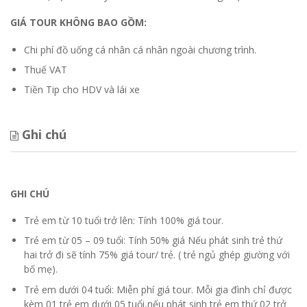
Xe điện (Giá niêm yết 30.000 VND/ 1chiều/người)
GIÁ TOUR KHÔNG BAO GỒM:
Chi phí đồ uống cá nhân cá nhân ngoài chương trình.
Thuế VAT
Tiền Tip cho HDV và lái xe
Ghi chú
GHI CHÚ
Trẻ em từ 10 tuổi trở lên: Tính 100% giá tour.
Trẻ em từ 05 – 09 tuổi: Tính 50% giá Nếu phát sinh trẻ thứ
hai trở đi sẽ tính 75% giá tour/ trẻ. ( trẻ ngủ ghép giường với
bố mẹ).
Trẻ em dưới 04 tuổi: Miễn phí giá tour. Mỗi gia đình chỉ được