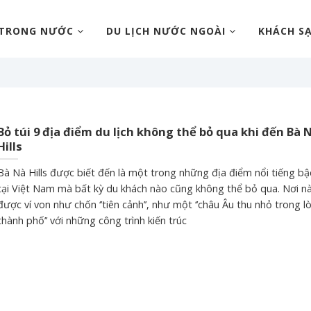
 TRONG NƯỚC
DU LỊCH NƯỚC NGOÀI
KHÁCH S
Bỏ túi 9 địa điểm du lịch không thể bỏ qua khi đến Bà 
Hills
Bà Nà Hills được biết đến là một trong những địa điểm nổi tiếng bậ
tại Việt Nam mà bất kỳ du khách nào cũng không thể bỏ qua. Nơi n
được ví von như chốn ‘’tiên cảnh’’, như một ‘’châu Âu thu nhỏ trong l
thành phố’’ với những công trình kiến trúc