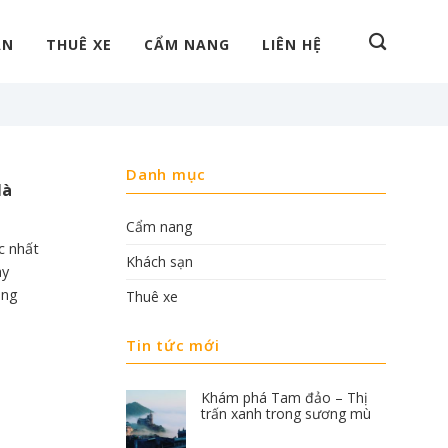
ẠN
THUÊ XE
CẨM NANG
LIÊN HỆ
Danh mục
Nà
Cẩm nang
c nhất
Khách sạn
ày
òng
Thuê xe
Tin tức mới
Khám phá Tam đảo – Thị
trấn xanh trong sương mù