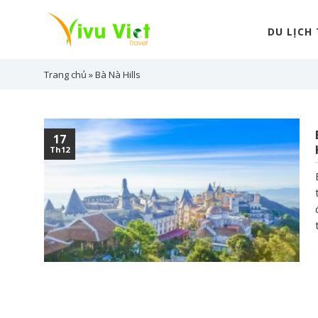
Skip
to
DU LỊCH
content
Trang chủ
»
Bà Nà Hills
17
Th12