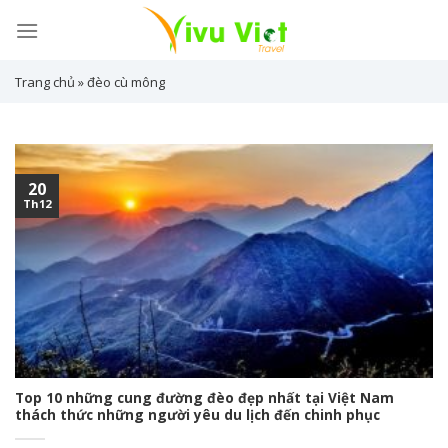
Skip
to
content
Trang chủ
»
đèo cù mông
20
Th12
Top 10 những cung đường đèo đẹp nhất tại Việt Nam
thách thức những người yêu du lịch đến chinh phục