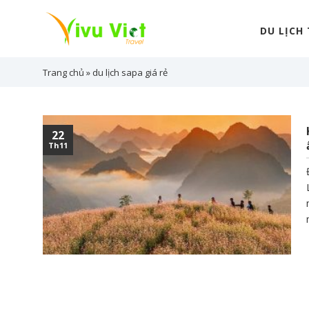
Skip
to
DU LỊCH
content
Trang chủ
»
du lịch sapa giá rẻ
22
Th11