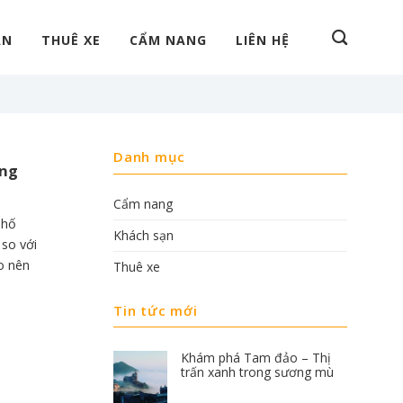
ẠN
THUÊ XE
CẨM NANG
LIÊN HỆ
Danh mục
ưng
Cẩm nang
phố
Khách sạn
so với
o nên
Thuê xe
Tin tức mới
Khám phá Tam đảo – Thị
trấn xanh trong sương mù