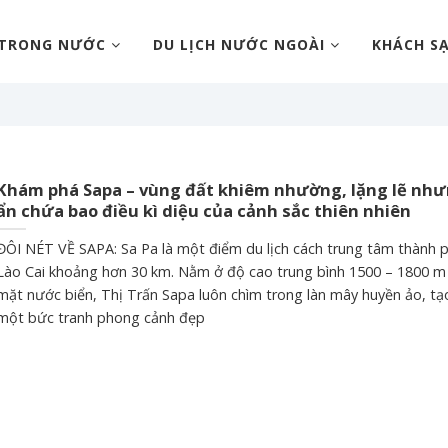
 TRONG NƯỚC
DU LỊCH NƯỚC NGOÀI
KHÁCH S
Khám phá Sapa – vùng đất khiêm nhường, lặng lẽ nh
ẩn chứa bao điều kì diệu của cảnh sắc thiên nhiên
ĐÔI NÉT VỀ SAPA: Sa Pa là một điểm du lịch cách trung tâm thành 
Lào Cai khoảng hơn 30 km. Nằm ở độ cao trung bình 1500 – 1800 m 
mặt nước biển, Thị Trấn Sapa luôn chìm trong làn mây huyền ảo, tạ
một bức tranh phong cảnh đẹp