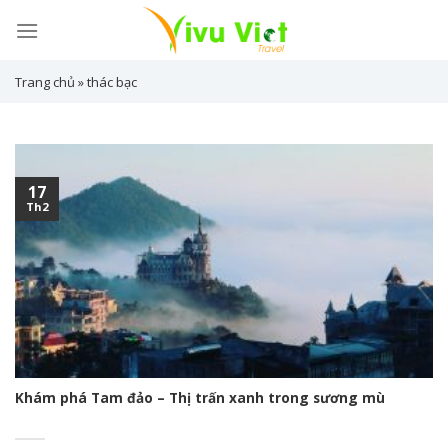
Skip
to
content
Trang chủ
»
thác bạc
17
Th2
Khám phá Tam đảo – Thị trấn xanh trong sương mù